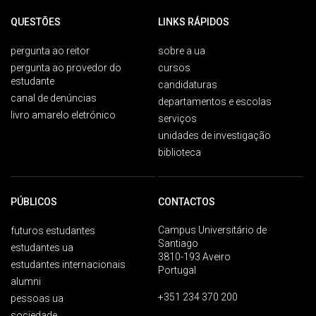
QUESTÕES
LINKS RÁPIDOS
pergunta ao reitor
sobre a ua
pergunta ao provedor do
cursos
estudante
candidaturas
canal de denúncias
departamentos e escolas
livro amarelo eletrónico
serviços
unidades de investigação
biblioteca
PÚBLICOS
CONTACTOS
Campus Universitário de
futuros estudantes
Santiago
estudantes ua
3810-193 Aveiro
estudantes internacionais
Portugal
alumni
+351 234 370 200
pessoas ua
sociedade