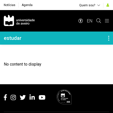
Notícias
Agenda
Quem sou?
Navegação Principal
EN
Navegação Lateral
estudar
No content to display
Rodapé