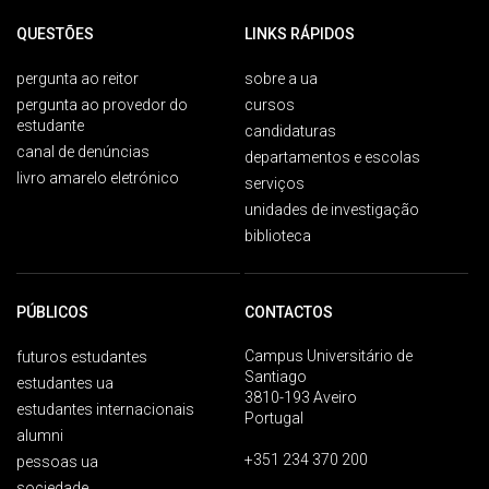
QUESTÕES
LINKS RÁPIDOS
pergunta ao reitor
sobre a ua
pergunta ao provedor do
cursos
estudante
candidaturas
canal de denúncias
departamentos e escolas
livro amarelo eletrónico
serviços
unidades de investigação
biblioteca
PÚBLICOS
CONTACTOS
Campus Universitário de
futuros estudantes
Santiago
estudantes ua
3810-193 Aveiro
estudantes internacionais
Portugal
alumni
+351 234 370 200
pessoas ua
sociedade