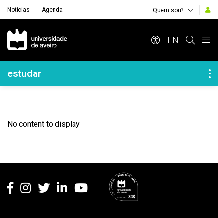
Notícias
Agenda
Quem sou?
Navegação Principal
EN
Navegação Lateral
estudar
No content to display
Rodapé