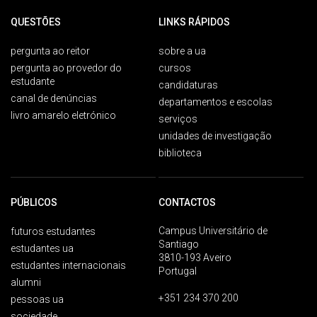
QUESTÕES
LINKS RÁPIDOS
pergunta ao reitor
sobre a ua
pergunta ao provedor do
cursos
estudante
candidaturas
canal de denúncias
departamentos e escolas
livro amarelo eletrónico
serviços
unidades de investigação
biblioteca
PÚBLICOS
CONTACTOS
Campus Universitário de
futuros estudantes
Santiago
estudantes ua
3810-193 Aveiro
estudantes internacionais
Portugal
alumni
+351 234 370 200
pessoas ua
sociedade