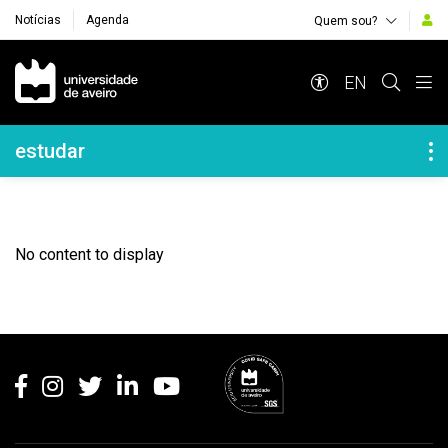
Notícias
Agenda
Quem sou?
Navegação Principal
EN
Navegação Lateral
estudar
No content to display
Rodapé