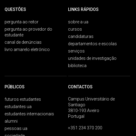
QUESTÕES
LINKS RÁPIDOS
pergunta ao reitor
sobre a ua
pergunta ao provedor do
cursos
estudante
candidaturas
canal de denúncias
departamentos e escolas
livro amarelo eletrónico
serviços
unidades de investigação
biblioteca
PÚBLICOS
CONTACTOS
Campus Universitário de
futuros estudantes
Santiago
estudantes ua
3810-193 Aveiro
estudantes internacionais
Portugal
alumni
+351 234 370 200
pessoas ua
sociedade