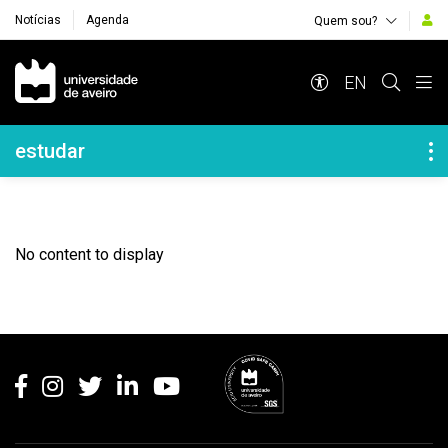
Notícias
Agenda
Quem sou?
Navegação Principal
EN
Navegação Lateral
estudar
No content to display
Rodapé