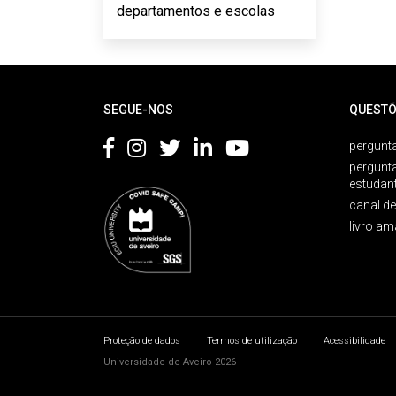
departamentos e escolas
Rodapé
SEGUE-NOS
QUESTÕ
pergunta
pergunt
estudan
canal d
livro am
Proteção de dados
Termos de utilização
Acessibilidade
Universidade de Aveiro 2026