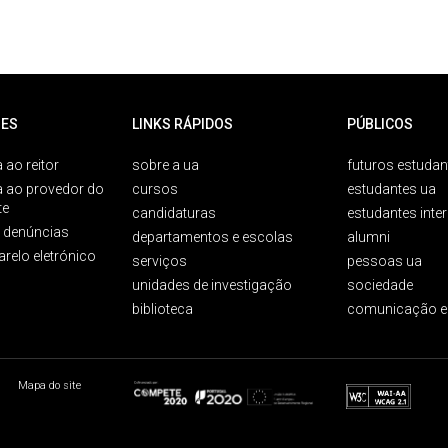
ES
LINKS RÁPIDOS
PÚBLICOS
 ao reitor
sobre a ua
futuros estudan
a ao provedor do
cursos
estudantes ua
te
candidaturas
estudantes inte
e denúncias
departamentos e escolas
alumni
arelo eletrónico
serviços
pessoas ua
unidades de investigação
sociedade
biblioteca
comunicação e
Mapa do site