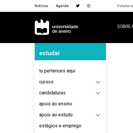
Notícias
Agenda
Futuros e
Navegação Principal
SOBRE 
Navegação Lateral
estudar
No content to display
tu pertences aqui
cursos
candidaturas
apoio ao ensino
apoio ao estudo
estágios e emprego