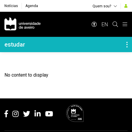
Notícias
Agenda
Quem sou?
Navegação Principal
EN
Navegação Lateral
estudar
No content to display
Rodapé