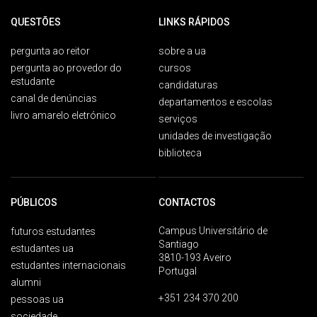
QUESTÕES
LINKS RÁPIDOS
pergunta ao reitor
sobre a ua
pergunta ao provedor do
cursos
estudante
candidaturas
canal de denúncias
departamentos e escolas
livro amarelo eletrónico
serviços
unidades de investigação
biblioteca
PÚBLICOS
CONTACTOS
Campus Universitário de
futuros estudantes
Santiago
estudantes ua
3810-193 Aveiro
estudantes internacionais
Portugal
alumni
+351 234 370 200
pessoas ua
sociedade