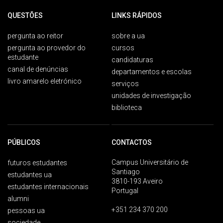
QUESTÕES
LINKS RÁPIDOS
pergunta ao reitor
sobre a ua
pergunta ao provedor do
cursos
estudante
candidaturas
canal de denúncias
departamentos e escolas
livro amarelo eletrónico
serviços
unidades de investigação
biblioteca
PÚBLICOS
CONTACTOS
Campus Universitário de
futuros estudantes
Santiago
estudantes ua
3810-193 Aveiro
estudantes internacionais
Portugal
alumni
+351 234 370 200
pessoas ua
sociedade