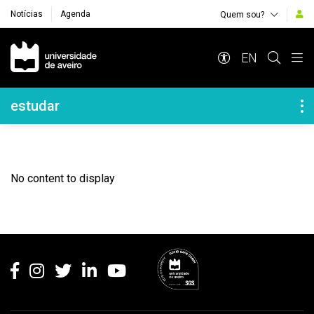
Notícias
Agenda
Quem sou?
Navegação Principal
EN
Navegação Lateral
estudar
No content to display
Rodapé