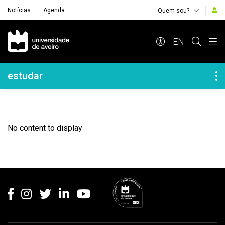
Notícias
Agenda
Quem sou?
Navegação Principal
EN
Navegação Lateral
estudar
No content to display
Rodapé