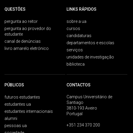
QUESTÕES
LINKS RÁPIDOS
pergunta ao reitor
sobre a ua
pergunta ao provedor do
cursos
estudante
candidaturas
canal de denúncias
departamentos e escolas
livro amarelo eletrónico
serviços
unidades de investigação
biblioteca
PÚBLICOS
CONTACTOS
Campus Universitário de
futuros estudantes
Santiago
estudantes ua
3810-193 Aveiro
estudantes internacionais
Portugal
alumni
+351 234 370 200
pessoas ua
sociedade