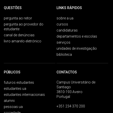
QUESTÕES
LINKS RÁPIDOS
pergunta ao reitor
sobre a ua
pergunta ao provedor do
cursos
estudante
candidaturas
canal de denúncias
departamentos e escolas
livro amarelo eletrónico
serviços
unidades de investigação
biblioteca
PÚBLICOS
CONTACTOS
Campus Universitário de
futuros estudantes
Santiago
estudantes ua
3810-193 Aveiro
estudantes internacionais
Portugal
alumni
+351 234 370 200
pessoas ua
sociedade