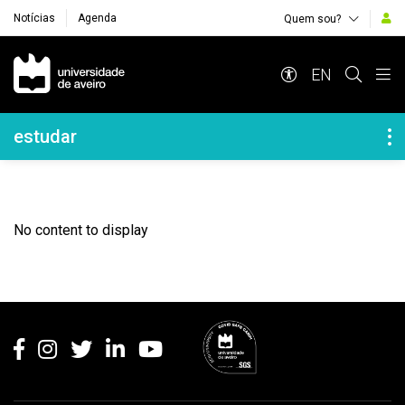
Notícias
Agenda
Quem sou?
Navegação Principal
EN
Navegação Lateral
estudar
No content to display
Rodapé