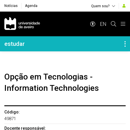
Notícias
Agenda
Quem sou?
Navegação Principal
EN
Navegação Lateral
estudar
Opção em Tecnologias -
Information Technologies
Código:
49871
Docente responsável: