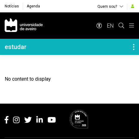
Notícias
Agenda
Quem sou?
Navegação Principal
EN
Navegação Lateral
estudar
No content to display
Rodapé