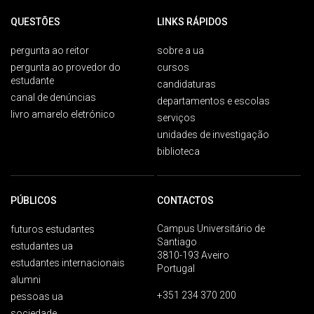
QUESTÕES
LINKS RÁPIDOS
pergunta ao reitor
sobre a ua
pergunta ao provedor do
cursos
estudante
candidaturas
canal de denúncias
departamentos e escolas
livro amarelo eletrónico
serviços
unidades de investigação
biblioteca
PÚBLICOS
CONTACTOS
Campus Universitário de
futuros estudantes
Santiago
estudantes ua
3810-193 Aveiro
estudantes internacionais
Portugal
alumni
+351 234 370 200
pessoas ua
sociedade