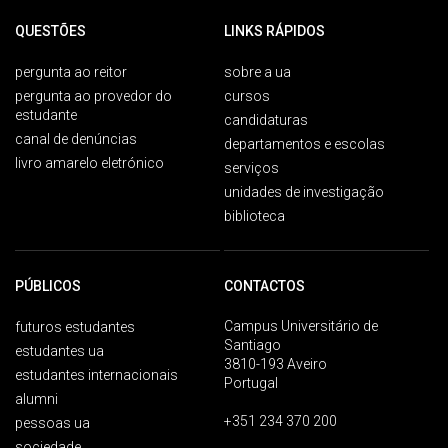
QUESTÕES
LINKS RÁPIDOS
pergunta ao reitor
sobre a ua
pergunta ao provedor do
cursos
estudante
candidaturas
canal de denúncias
departamentos e escolas
livro amarelo eletrónico
serviços
unidades de investigação
biblioteca
PÚBLICOS
CONTACTOS
Campus Universitário de
futuros estudantes
Santiago
estudantes ua
3810-193 Aveiro
estudantes internacionais
Portugal
alumni
+351 234 370 200
pessoas ua
sociedade