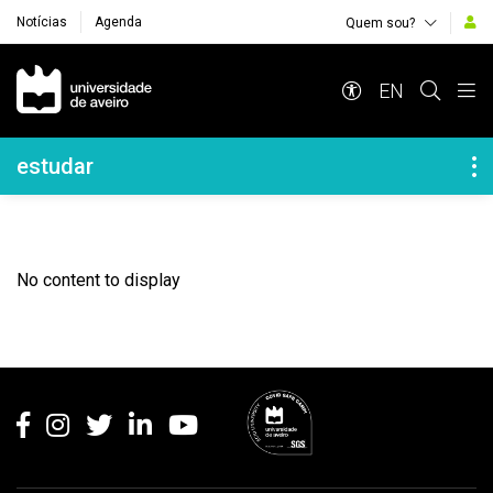
Notícias
Agenda
Quem sou?
Navegação Principal
EN
Navegação Lateral
estudar
No content to display
Rodapé