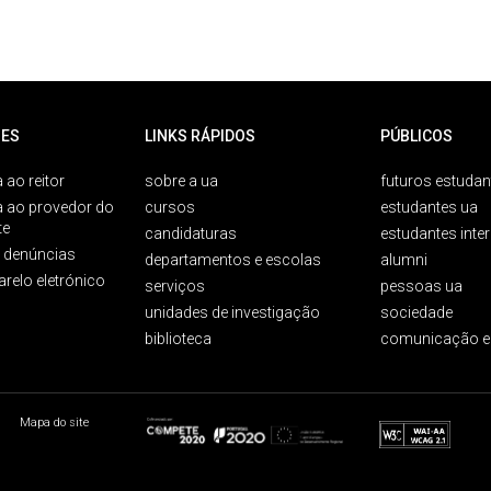
ES
LINKS RÁPIDOS
PÚBLICOS
 ao reitor
sobre a ua
futuros estudan
a ao provedor do
cursos
estudantes ua
te
candidaturas
estudantes inte
e denúncias
departamentos e escolas
alumni
arelo eletrónico
serviços
pessoas ua
unidades de investigação
sociedade
biblioteca
comunicação e
Mapa do site