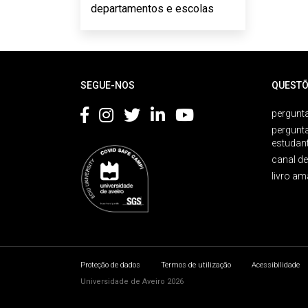
departamentos e escolas
Rodapé
SEGUE-NOS
QUESTÕ
pergunta
pergunt
estudan
canal d
livro am
Proteção de dados
Termos de utilização
Acessibilidade
Universidade de Aveiro 2026