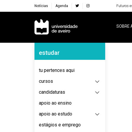
Notícias
Agenda
Futuros e
Navegação Principal
SOBRE 
Navegação Lateral
estudar
No content to display
tu pertences aqui
cursos
candidaturas
apoio ao ensino
apoio ao estudo
estágios e emprego