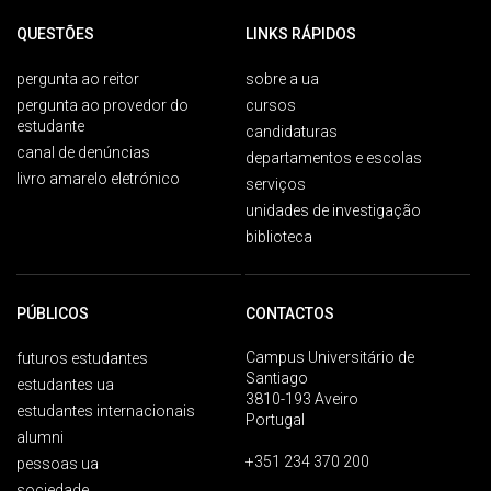
QUESTÕES
LINKS RÁPIDOS
pergunta ao reitor
sobre a ua
pergunta ao provedor do
cursos
estudante
candidaturas
canal de denúncias
departamentos e escolas
livro amarelo eletrónico
serviços
unidades de investigação
biblioteca
PÚBLICOS
CONTACTOS
Campus Universitário de
futuros estudantes
Santiago
estudantes ua
3810-193 Aveiro
estudantes internacionais
Portugal
alumni
+351 234 370 200
pessoas ua
sociedade