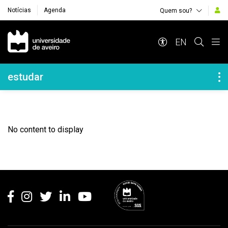
Notícias
Agenda
Quem sou?
Navegação Principal
EN
Navegação Lateral
estudar
No content to display
Rodapé