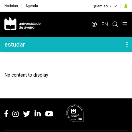
Notícias
Agenda
Quem sou?
Navegação Principal
EN
Navegação Lateral
estudar
No content to display
Rodapé