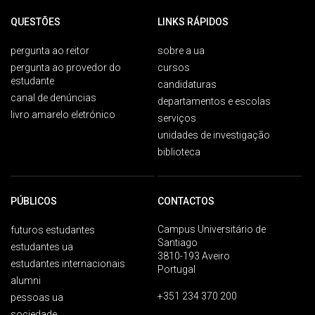
QUESTÕES
LINKS RÁPIDOS
pergunta ao reitor
sobre a ua
pergunta ao provedor do
cursos
estudante
candidaturas
canal de denúncias
departamentos e escolas
livro amarelo eletrónico
serviços
unidades de investigação
biblioteca
PÚBLICOS
CONTACTOS
Campus Universitário de
futuros estudantes
Santiago
estudantes ua
3810-193 Aveiro
estudantes internacionais
Portugal
alumni
+351 234 370 200
pessoas ua
sociedade