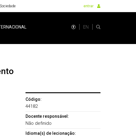
Sociedade
entrar
EN
TERNACIONAL
ento
Código:
44182
Docente responsável:
Não definido
Idioma(s) de lecionação: