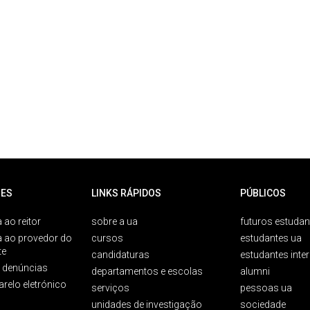
ES
LINKS RÁPIDOS
PÚBLICOS
 ao reitor
sobre a ua
futuros estudan
a ao provedor do
cursos
estudantes ua
te
candidaturas
estudantes inte
e denúncias
departamentos e escolas
alumni
arelo eletrónico
serviços
pessoas ua
unidades de investigação
sociedade