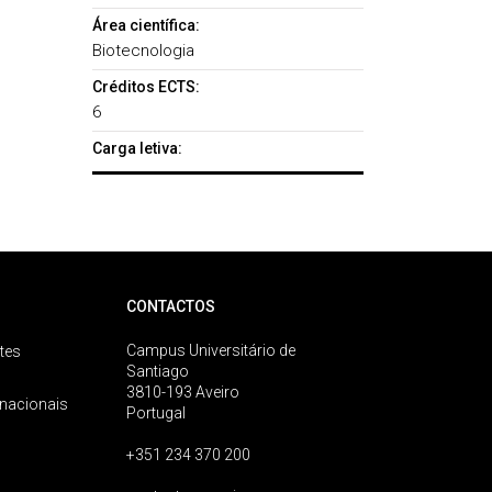
Área científica:
Biotecnologia
Créditos ECTS:
6
Carga letiva:
CONTACTOS
Campus Universitário de
tes
Santiago
3810-193 Aveiro
rnacionais
Portugal
+351 234 370 200