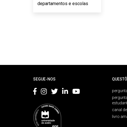
departamentos e escolas
Rodapé
SEGUE-NOS
QUESTÕ
pergunta
pergunt
estudan
canal d
livro am