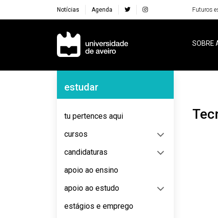
Notícias
Agenda
Futuros e
Navegação Principal
SOBRE 
Navegação Lateral
estudar
Te
tu pertences aqui
cursos
candidaturas
apoio ao ensino
apoio ao estudo
estágios e emprego