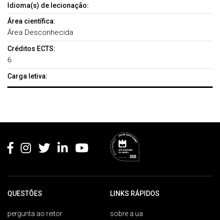
Idioma(s) de lecionação:
Área científica:
Área Desconhecida
Créditos ECTS:
6
Carga letiva:
Rodapé
QUESTÕES
LINKS RÁPIDOS
pergunta ao reitor
sobre a ua