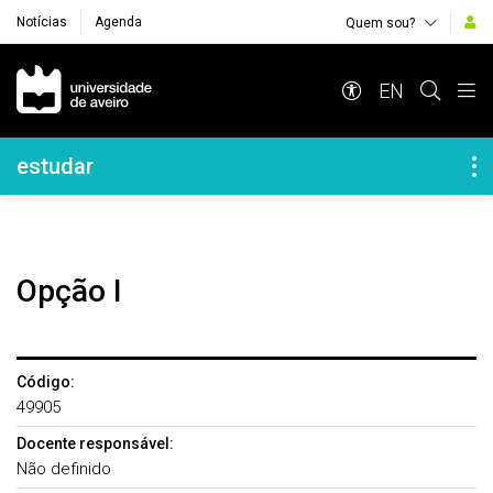
Notícias
Agenda
Quem sou?
Navegação Principal
EN
Navegação Lateral
estudar
Opção I
Código:
49905
Docente responsável:
Não definido