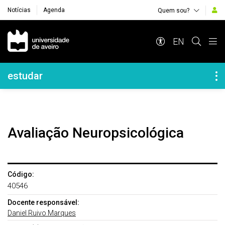
Notícias
Agenda
Quem sou?
Navegação Principal
EN
Navegação Lateral
estudar
Avaliação Neuropsicológica
Código:
40546
Docente responsável:
Daniel Ruivo Marques