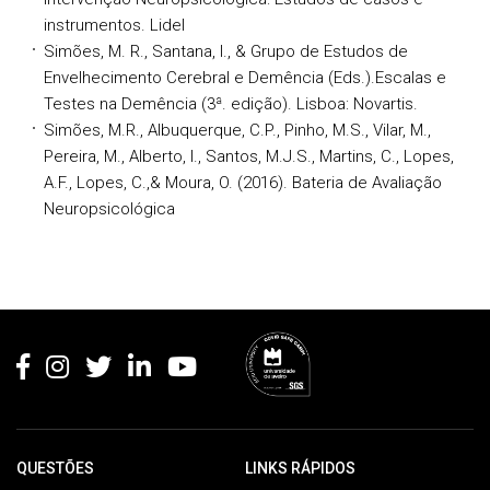
instrumentos. Lidel
Simões, M. R., Santana, I., & Grupo de Estudos de
Envelhecimento Cerebral e Demência (Eds.).Escalas e
Testes na Demência (3ª. edição). Lisboa: Novartis.
Simões, M.R., Albuquerque, C.P., Pinho, M.S., Vilar, M.,
Pereira, M., Alberto, I., Santos, M.J.S., Martins, C., Lopes,
A.F., Lopes, C.,& Moura, O. (2016). Bateria de Avaliação
Neuropsicológica
Rodapé
QUESTÕES
LINKS RÁPIDOS