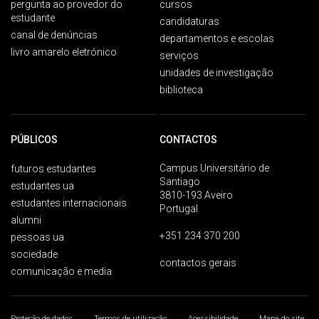
pergunta ao provedor do
cursos
estudante
candidaturas
canal de denúncias
departamentos e escolas
livro amarelo eletrónico
serviços
unidades de investigação
biblioteca
PÚBLICOS
CONTACTOS
Campus Universitário de
futuros estudantes
Santiago
estudantes ua
3810-193 Aveiro
estudantes internacionais
Portugal
alumni
+351 234 370 200
pessoas ua
sociedade
contactos gerais
comunicação e media
Proteção de dados
Termos de utilização
Acessibilidade
Mapa do site