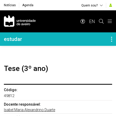
Notícias
Agenda
Quem sou?
Navegação Principal
EN
Navegação Lateral
estudar
Tese (3º ano)
Código:
49812
Docente responsável:
Isabel Maria Alexandrino Duarte