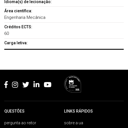
Idioma(s) de lecionação:
Área científica:
Engenharia Mecânica
Créditos ECTS:
60
Carga letiva:
Rodapé
QUESTÕES
LINKS RÁPIDOS
pergunta ao reitor
sobre a ua