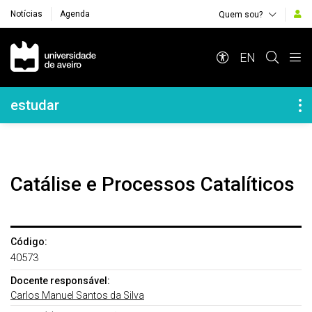
Notícias
Agenda
Quem sou?
Navegação Principal
EN
Navegação Lateral
estudar
Catálise e Processos Catalíticos
Código:
40573
Docente responsável:
Carlos Manuel Santos da Silva