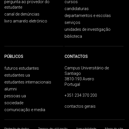
pergunta ao provedor do
cursos
estudante
candidaturas
canal de denúncias
departamentos e escolas
livro amarelo eletrónico
serviços
unidades de investigação
biblioteca
PÚBLICOS
CONTACTOS
Campus Universitário de
futuros estudantes
Santiago
estudantes ua
3810-193 Aveiro
estudantes internacionais
Portugal
alumni
+351 234 370 200
pessoas ua
sociedade
contactos gerais
comunicação e media
Proteção de dados
Termos de utilização
Acessibilidade
Mapa do site