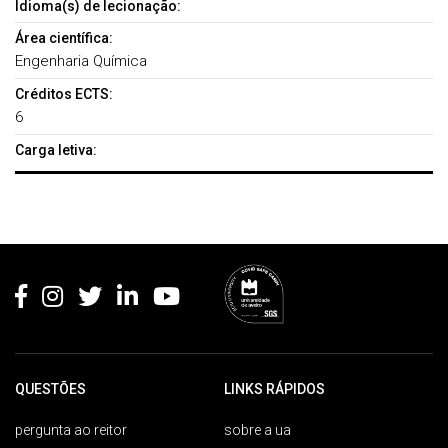
Idioma(s) de lecionação:
Área científica:
Engenharia Química
Créditos ECTS:
6
Carga letiva:
Rodapé
QUESTÕES
LINKS RÁPIDOS
pergunta ao reitor
sobre a ua