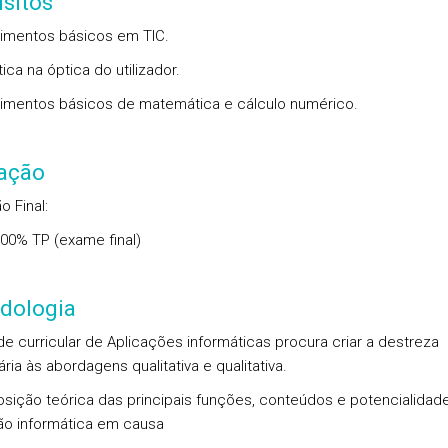
sitos
imentos básicos em TIC.
ica na óptica do utilizador.
mentos básicos de matemática e cálculo numérico.
iação
o Final
:
.00%
TP
(exame final)
dologia
de curricular de Aplicações informáticas procura criar a destreza
ia às abordagens qualitativa e qualitativa.
osição teórica das principais funções, conteúdos e potencialidad
ão informática em causa