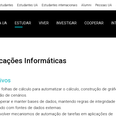
studantes
Estudantes UA
Estudantes internacionais
Alumni
Pessoas UA
A UA
ESTUDAR
VIVER
INVESTIGAR
COOPERAR
IN
licações Informáticas
ivos
ar folhas de cálculo para automatizar o cálculo, construção de gráf
ão de cenários.
, operar e manter bases de dados, mantendo regras de integridade
ndo com fontes de dados externas.
volver mecanismos de automação de tarefas em aplicações de