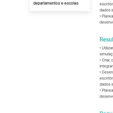
departamentos e escolas
escritó
dados e
• Plane
desenvo
Resu
• Utiliz
simulaç
• Criar
integra
• Desen
escritó
dados e
• Plane
desenvo