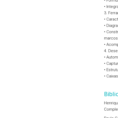
• Formul
• Integ
3. Ferr
• Carac
• Diagr
• Const
marcos 
• Acom
4. Des
• Autom
• Captu
• Estru
• Caixa
Bibl
Henriqu
Complet