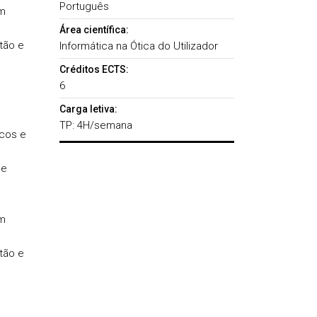
Português
om
Área científica:
tão e
Informática na Ótica do Utilizador
Créditos ECTS:
6
Carga letiva:
TP: 4H/semana
icos e
 e
om
tão e