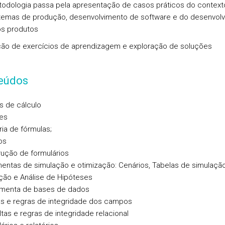
todologia passa pela apresentação de casos práticos do context
temas de produção, desenvolvimento de software e do desenvol
s produtos
ão de exercícios de aprendizagem e exploração de soluções
eúdos
as de cálculo
es
ria de fórmulas;
os
rução de formulários
mentas de simulação e otimização: Cenários, Tabelas de simulação
ção e Análise de Hipóteses
amenta de bases de dados
as e regras de integridade dos campos
ltas e regras de integridade relacional