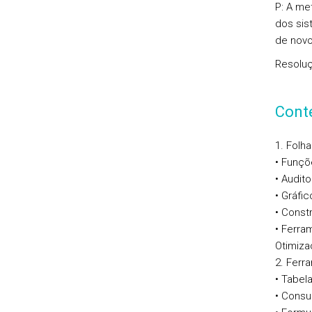
P: A me
dos sis
de novo
Resoluç
Cont
1. Folh
• Funçõ
• Audito
• Gráfic
• Const
• Ferra
Otimiza
2. Ferr
• Tabel
• Consu