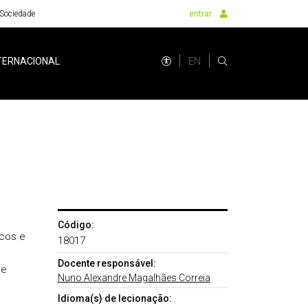
Sociedade
entrar
EN
TERNACIONAL
Código:
icos e
18017
Docente responsável:
 e
Nuno Alexandre Magalhães Correia
Idioma(s) de lecionação: