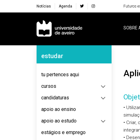
Notícias
Agenda
Futuros e
Navegação Principal
SOBRE 
Navegação Lateral
estudar
Ap
tu pertences aqui
cursos
Objet
candidaturas
• Utiliz
apoio ao ensino
simulaç
apoio ao estudo
• Criar
integra
estágios e emprego
• Desen