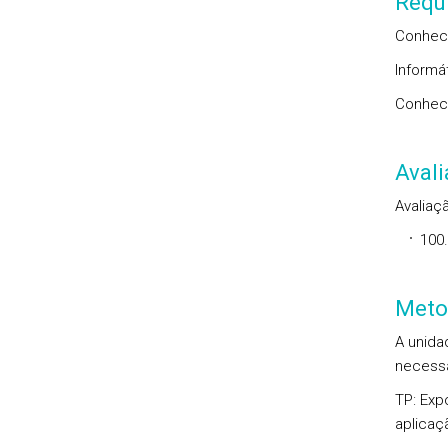
Requi
Conhec
Informát
Conheci
Aval
Avaliaçã
100
Meto
A unida
necessár
TP: Exp
aplicaç