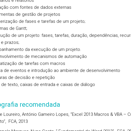
ários e relatórios
ração com fontes de dados externas
amentas de gestão de projetos
terização de fases e tarefas de um projeto;
amas de Gantt;
rução de um projeto: fases, tarefas, duração, dependências, recur
e prazos;
panhamento da execução de um projeto.
envolvimento de mecanismos de automação
atização de tarefas com macros
ra de eventos e introdução ao ambiente de desenvolvimento
turas de decisão e repetição
s de texto, caixas de entrada e caixas de diálogo
iografia recomendada
e Loureiro, António Gameiro Lopes, “Excel 2013 Macros & VBA – C
o”, FCA, 2013