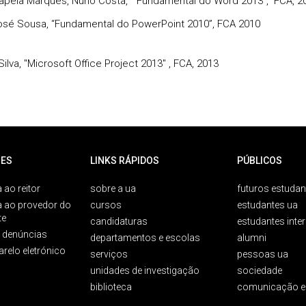
apela Marques, Nuno Costa, “ Fundamental do Word 2013”, FCA, 2
osé Sousa, “Fundamental do PowerPoint 2010”, FCA 2010
ilva, "Microsoft Office Project 2013" , FCA, 2013
ES
LINKS RÁPIDOS
PÚBLICOS
 ao reitor
sobre a ua
futuros estudan
a ao provedor do
cursos
estudantes ua
te
candidaturas
estudantes inte
e denúncias
departamentos e escolas
alumni
arelo eletrónico
serviços
pessoas ua
unidades de investigação
sociedade
biblioteca
comunicação e