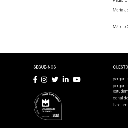
Paulo C
Maria J
Márcio S
Rodapé
SEGUE-NOS
QUESTÕ
pergunta
pergunt
estudan
canal d
livro am