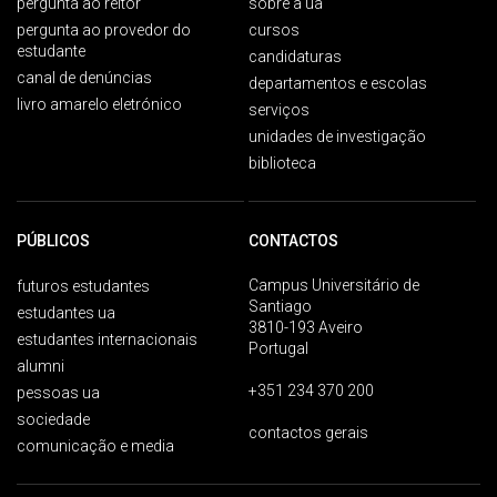
pergunta ao reitor
sobre a ua
pergunta ao provedor do
cursos
estudante
candidaturas
canal de denúncias
departamentos e escolas
livro amarelo eletrónico
serviços
unidades de investigação
biblioteca
PÚBLICOS
CONTACTOS
Campus Universitário de
futuros estudantes
Santiago
estudantes ua
3810-193 Aveiro
estudantes internacionais
Portugal
alumni
+351 234 370 200
pessoas ua
sociedade
contactos gerais
comunicação e media