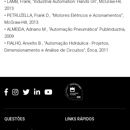
• LAMB, Frank, “Industrial Automation: Hands On”, McGraw-Hil,
2013
• PETRUZELLA, Frank D., “Motores Elétricos e Acionamentos”,
McGraw-Hill, 2013
• ALMEIDA, Adriano M., “Automação Pneumática” Publindustria,
2009
• FIALHO, Arivelto B., “Automação Hidráulica - Projetos,
Dimensionamento e Análise de Circuitos”, Érica, 2011
Rodapé
QUESTÕES
LINKS RÁPIDOS