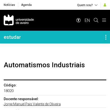
Notícias
Agenda
Quem sou?
Navegação Principal
EN
Navegação Lateral
estudar
Automatismos Industriais
Código:
18020
Docente responsável:
Jorge Manuel Pais Valente de Oliveira