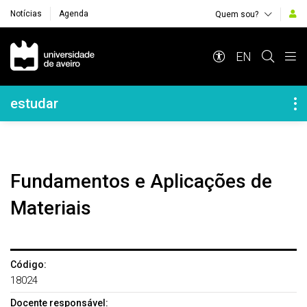
Notícias
Agenda
Quem sou?
Navegação Principal
EN
Navegação Lateral
estudar
Fundamentos e Aplicações de
Materiais
Código:
18024
Docente responsável: