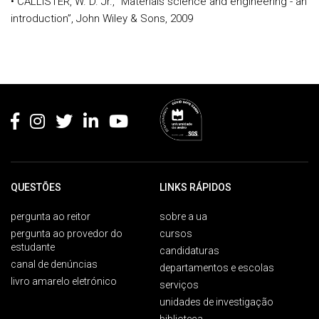
• CALLISTER, W. D. Jr., “Materials science and engineering - an
introduction”, John Wiley & Sons, 2009
Rodapé
QUESTÕES
LINKS RÁPIDOS
pergunta ao reitor
sobre a ua
pergunta ao provedor do
cursos
estudante
candidaturas
canal de denúncias
departamentos e escolas
livro amarelo eletrónico
serviços
unidades de investigação