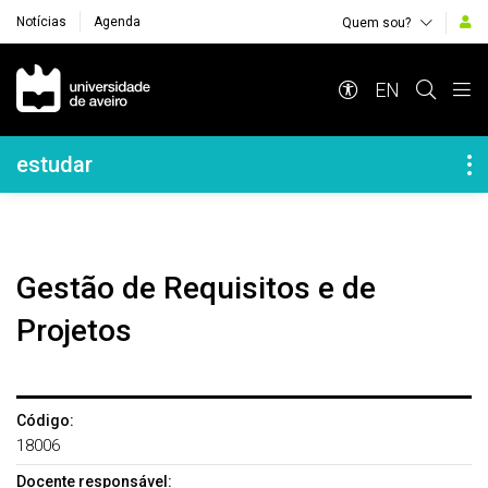
Notícias
Agenda
Quem sou?
Navegação Principal
EN
Navegação Lateral
estudar
Gestão de Requisitos e de
Projetos
Código:
18006
Docente responsável: