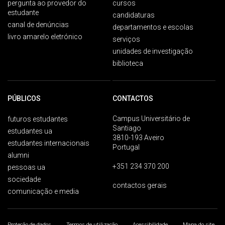
pergunta ao provedor do
cursos
estudante
candidaturas
canal de denúncias
departamentos e escolas
livro amarelo eletrónico
serviços
unidades de investigação
biblioteca
PÚBLICOS
CONTACTOS
Campus Universitário de
futuros estudantes
Santiago
estudantes ua
3810-193 Aveiro
estudantes internacionais
Portugal
alumni
+351 234 370 200
pessoas ua
sociedade
contactos gerais
comunicação e media
Proteção de dados
Termos de utilização
Acessibilidade
Mapa do site