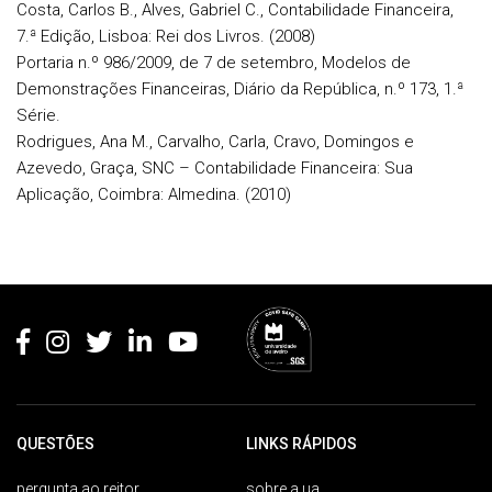
Costa, Carlos B., Alves, Gabriel C., Contabilidade Financeira,
7.ª Edição, Lisboa: Rei dos Livros. (2008)
Portaria n.º 986/2009, de 7 de setembro, Modelos de
Demonstrações Financeiras, Diário da República, n.º 173, 1.ª
Série.
Rodrigues, Ana M., Carvalho, Carla, Cravo, Domingos e
Azevedo, Graça, SNC – Contabilidade Financeira: Sua
Aplicação, Coimbra: Almedina. (2010)
Rodapé
QUESTÕES
LINKS RÁPIDOS
pergunta ao reitor
sobre a ua