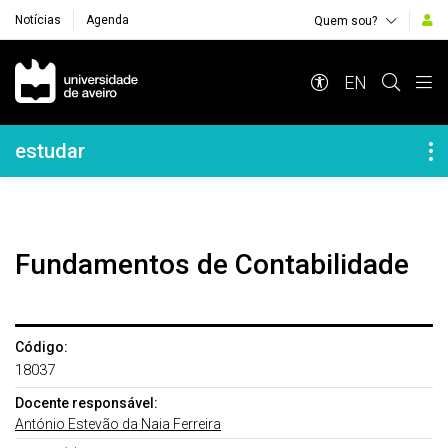
Notícias
Agenda
Quem sou?
Navegação Principal
EN
Navegação Lateral
estudar
Fundamentos de Contabilidade
Código:
18037
Docente responsável:
António Estevão da Naia Ferreira