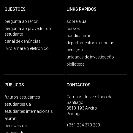
QUESTÕES
LINKS RÁPIDOS
pergunta ao reitor
sobre a ua
pergunta ao provedor do
cursos
estudante
candidaturas
canal de denúncias
departamentos e escolas
livro amarelo eletrónico
serviços
unidades de investigação
biblioteca
PÚBLICOS
CONTACTOS
Campus Universitário de
futuros estudantes
Santiago
estudantes ua
3810-193 Aveiro
estudantes internacionais
Portugal
alumni
+351 234 370 200
pessoas ua
sociedade