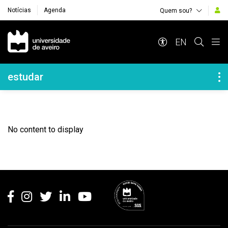
Notícias
Agenda
Quem sou?
Navegação Principal
EN
Navegação Lateral
estudar
No content to display
Rodapé