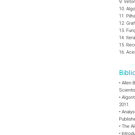
9. Veto
10. Alg
11. Pilh
12. Gra
13. Fun
14. Iter
15. Rec
16. Ace
Bibl
• Allen 
Scienti
• Algor
2011.
• Analys
Publishe
• The A
• Intro