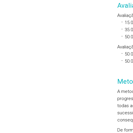
Aval
Avaliaç
15.
35.
50.
Avaliaçã
50.
50.
Meto
A metod
progres
todas a
sucessi
consequ
De form