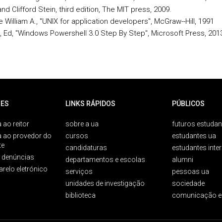
and Clifford Stein, third edition, The MIT press, 2009.
e William A., "UNIX for application developers", McGraw-­-Hill, 1991
n, Ed, "Windows Powershell 3.0 Step By Step", Microsoft Press, 201
ES
LINKS RÁPIDOS
PÚBLICOS
 ao reitor
sobre a ua
futuros estudan
a ao provedor do
cursos
estudantes ua
te
candidaturas
estudantes inte
e denúncias
departamentos e escolas
alumni
arelo eletrónico
serviços
pessoas ua
unidades de investigação
sociedade
biblioteca
comunicação e