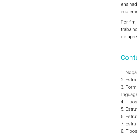
ensinad
impleme
Por fim
trabalh
de apr
Cont
1. Noçã
2. Estra
3. Form
linguag
4. Tipo
5. Estr
6. Estr
7. Estr
8. Tipo