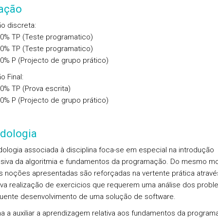
iação
ão discreta
:
00%
TP
(Teste programatico)
00%
TP
(Teste programatico)
00%
P
(Projecto de grupo prático)
o Final
:
00%
TP
(Prova escrita)
00%
P
(Projecto de grupo prático)
dologia
ologia associada à disciplina foca-se em especial na introdução
siva da algoritmia e fundamentos da programação. Do mesmo m
s noções apresentadas são reforçadas na vertente prática atravé
va realização de exercicios que requerem uma análise dos probl
ente desenvolvimento de uma solução de software.
a a auxiliar a aprendizagem relativa aos fundamentos da program