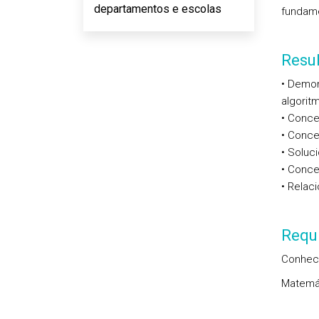
departamentos e escolas
fundame
Resu
• Demon
algorit
• Conce
• Conce
• Soluc
• Conce
• Relac
Requi
Conhec
Matemát