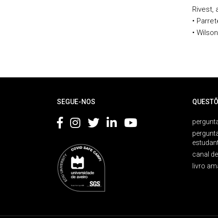
Rivest, 
• Parret
• Wilso
Rodapé
SEGUE-NOS
QUESTÕ
pergunta
pergunt
estudan
canal d
livro am