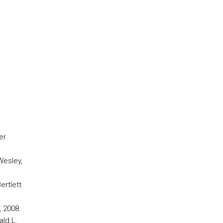
er
Wesley,
ertlett
, 2008.
ald L.