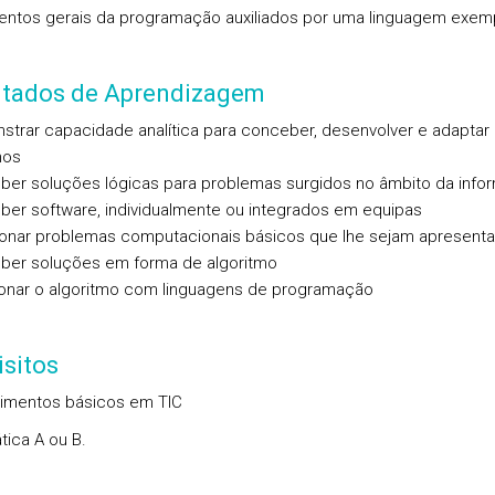
ntos gerais da programação auxiliados por uma linguagem exem
ltados de Aprendizagem
strar capacidade analítica para conceber, desenvolver e adaptar
mos
ber soluções lógicas para problemas surgidos no âmbito da infor
ber software, individualmente ou integrados em equipas
ionar problemas computacionais básicos que lhe sejam apresent
ber soluções em forma de algoritmo
ionar o algoritmo com linguagens de programação
sitos
imentos básicos em TIC
ica A ou B.