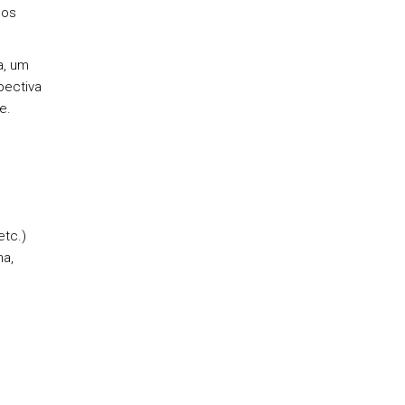
nos
a, um
pectiva
e.
etc.)
ma,