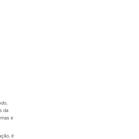
odo,
s da
emas e
ação, é