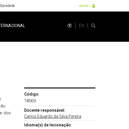
Sociedade
entrar
EN
TERNACIONAL
Código:
e
18069
ção
Docente responsável:
re dos
Carlos Eduardo da Silva Pereira
Idioma(s) de lecionação: