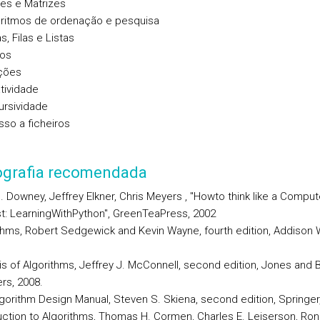
res e Matrizes
oritmos de ordenação e pesquisa
as, Filas e Listas
fos
ções
atividade
ursividade
sso a ficheiros
iografia recomendada
B. Downey, Jeffrey Elkner, Chris Meyers , "Howto think like a Comput
st: LearningWithPython", GreenTeaPress, 2002
ithms, Robert Sedgewick and Kevin Wayne, fourth edition, Addison 
is of Algorithms, Jeffrey J. McConnell, second edition, Jones and B
rs, 2008.
lgorithm Design Manual, Steven S. Skiena, second edition, Springer
duction to Algorithms, Thomas H. Cormen, Charles E. Leiserson, Ron