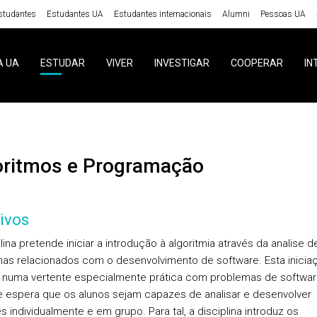
studantes
Estudantes UA
Estudantes internacionais
Alumni
Pessoas UA
A UA
ESTUDAR
VIVER
INVESTIGAR
COOPERAR
IN
goritmos e Programação
ivos
lina pretende iniciar a introdução à algoritmia através da analise d
as relacionados com o desenvolvimento de software. Esta inicia
 numa vertente especialmente prática com problemas de softwa
e espera que os alunos sejam capazes de analisar e desenvolver
s individualmente e em grupo. Para tal, a disciplina introduz os