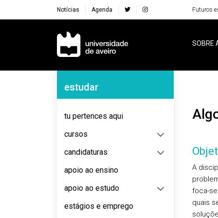
Notícias
Agenda
Futuros e
Navegação Principal
SOBRE 
Navegação Lateral
estudar
Al
tu pertences aqui
cursos
Objet
candidaturas
A discip
apoio ao ensino
problem
apoio ao estudo
foca-se
quais s
estágios e emprego
soluçõe