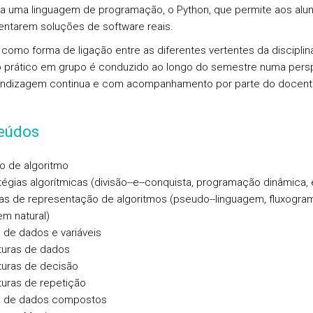
a uma linguagem de programação, o Python, que permite aos alu
ntarem soluções de software reais.
, como forma de ligação entre as diferentes vertentes da disciplin
o prático em grupo é conduzido ao longo do semestre numa pers
endizagem continua e com acompanhamento por parte do docent
eúdos
o de algoritmo
tégias algorítmicas (divisão-­-e-­-conquista, programação dinâmica, 
as de representação de algoritmos (pseudo-­-linguagem, fluxogra
em natural)
s de dados e variáveis
uturas de dados
uturas de decisão
uturas de repetição
s de dados compostos