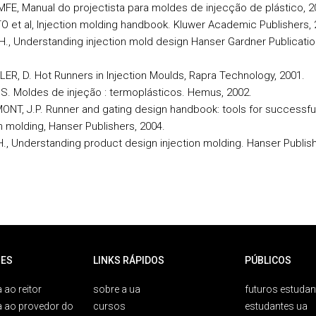
MFE, Manual do projectista para moldes de injecção de plástico, 2
O et al, Injection molding handbook. Kluwer Academic Publishers, 
 H., Understanding injection mold design Hanser Gardner Publicatio
LER, D. Hot Runners in Injection Moulds, Rapra Technology, 2001.
 S. Moldes de injeção : termoplásticos. Hemus, 2002.
ONT, J.P. Runner and gating design handbook: tools for successfu
n molding, Hanser Publishers, 2004.
H., Understanding product design injection molding. Hanser Publish
ES
LINKS RÁPIDOS
PÚBLICOS
 ao reitor
sobre a ua
futuros estudan
a ao provedor do
cursos
estudantes ua