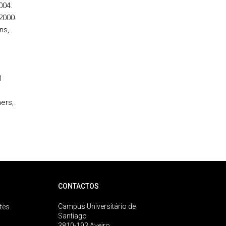
004.
2000.
ns,
l
ers,
CONTACTOS
Campus Universitário de
tes
Santiago
3810-193 Aveiro