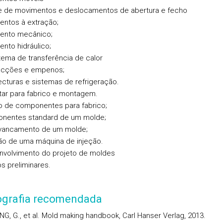
se de movimentos e deslocamentos de abertura e fecho
entos à extração;
ento mecânico;
ento hidráulico;
stema de transferência de calor
acções e empenos;
tecturas e sistemas de refrigeração.
etar para fabrico e montagem.
to de componentes para fabrico;
nentes standard de um molde;
avancamento de um molde;
ão de uma máquina de injeção.
nvolvimento do projeto de moldes
os preliminares.
iografia recomendada
NG, G., et al. Mold making handbook, Carl Hanser Verlag, 2013.