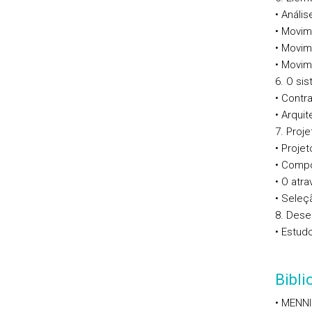
• Análi
• Movim
• Movim
• Movim
6. O si
• Contr
• Arqui
7. Proj
• Proje
• Compo
• O atr
• Seleç
8. Dese
• Estud
Bibl
• MENNI