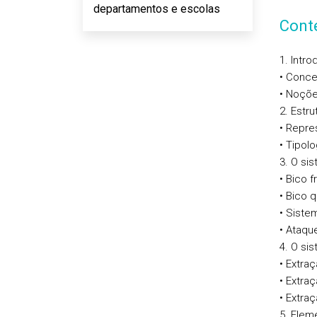
departamentos e escolas
Cont
1. Intr
• Conce
• Noçõe
2. Estr
• Repre
• Tipol
3. O si
• Bico fr
• Bico 
• Sistem
• Ataque
4. O si
• Extra
• Extraç
• Extra
5. Elem