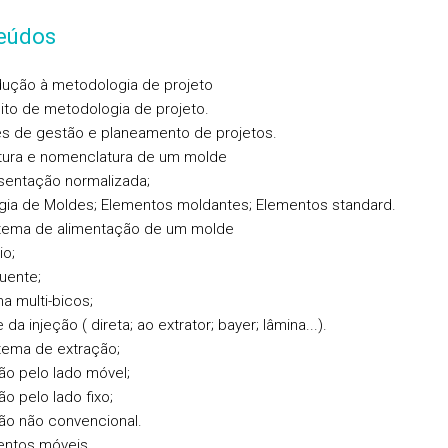
eúdos
odução à metodologia de projeto
ito de metodologia de projeto.
s de gestão e planeamento de projetos.
utura e nomenclatura de um molde
sentação normalizada;
ogia de Moldes; Elementos moldantes; Elementos standard.
stema de alimentação de um molde
io;
quente;
a multi-bicos;
 da injeção ( direta; ao extrator; bayer; lâmina...).
stema de extração;
ção pelo lado móvel;
ão pelo lado fixo;
ção não convencional.
entos móveis