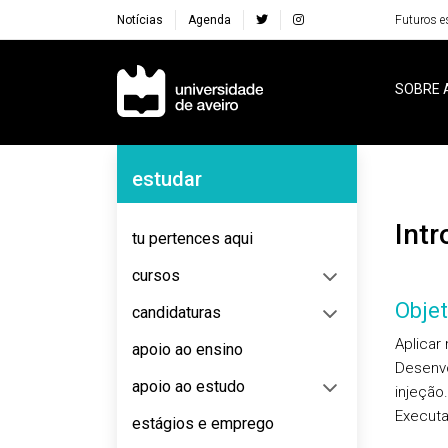
Notícias
Agenda
Futuros e
Navegação Principal
SOBRE 
Navegação Lateral
estudar
Int
tu pertences aqui
cursos
Objet
candidaturas
Aplicar
apoio ao ensino
Desenvo
apoio ao estudo
injeção.
Executa
estágios e emprego