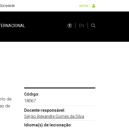
Sociedade
entrar
EN
TERNACIONAL
Código:
eto de
18067
as de
Docente responsável:
Sérgio Alexandre Gomes da Silva
Idioma(s) de lecionação: