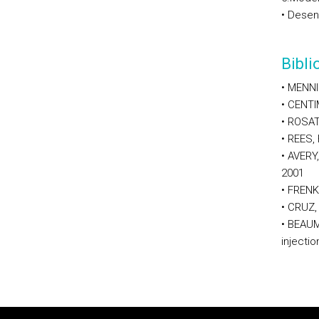
• Desen
Bibl
• MENNI
• CENTI
• ROSAT
• REES,
• AVERY,
2001
• FRENK
• CRUZ,
• BEAUM
injecti
Rodapé