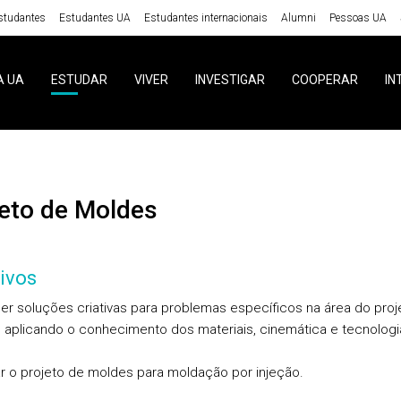
studantes
Estudantes UA
Estudantes internacionais
Alumni
Pessoas UA
A UA
ESTUDAR
VIVER
INVESTIGAR
COOPERAR
IN
ojeto de Moldes
ivos
r soluções criativas para problemas específicos na área do proj
 aplicando o conhecimento dos materiais, cinemática e tecnologi
r o projeto de moldes para moldação por injeção.