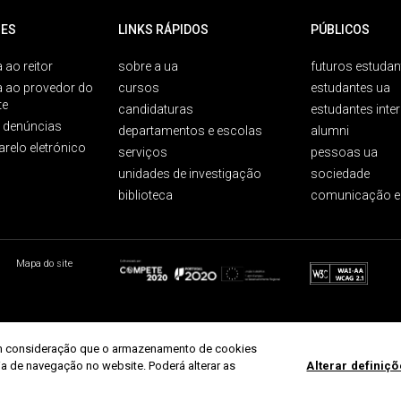
ES
LINKS RÁPIDOS
PÚBLICOS
 ao reitor
sobre a ua
futuros estudan
a ao provedor do
cursos
estudantes ua
te
candidaturas
estudantes inte
e denúncias
departamentos e escolas
alumni
arelo eletrónico
serviços
pessoas ua
unidades de investigação
sociedade
biblioteca
comunicação e
Mapa do site
r em consideração que o armazenamento de cookies
ria de navegação no website. Poderá alterar as
Alterar definiç