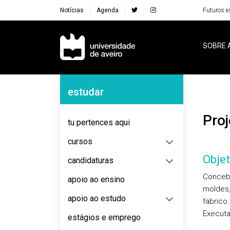
Notícias
Agenda
Futuros e
Navegação Principal
SOBRE 
Navegação Lateral
estudar
Pr
tu pertences aqui
cursos
Objet
candidaturas
Concebe
apoio ao ensino
moldes,
apoio ao estudo
fabrico.
Executa
estágios e emprego