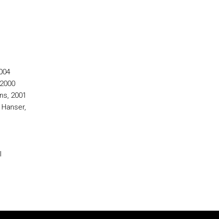
004
 2000
ns, 2001
l Hanser,
l