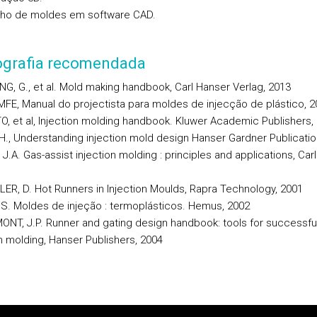
ho de moldes em software CAD.
iografia recomendada
NG, G., et al. Mold making handbook, Carl Hanser Verlag, 2013
MFE, Manual do projectista para moldes de injecção de plástico, 2
O, et al, Injection molding handbook. Kluwer Academic Publishers,
 H., Understanding injection mold design Hanser Gardner Publicatio
 J.A. Gas-assist injection molding : principles and applications, Car
LER, D. Hot Runners in Injection Moulds, Rapra Technology, 2001
 S. Moldes de injeção : termoplásticos. Hemus, 2002
ONT, J.P. Runner and gating design handbook: tools for successfu
on molding, Hanser Publishers, 2004