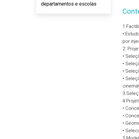
departamentos e escolas
Cont
1.Facti
• Estud
por inj
2. Proj
• Seleç
• Seleç
• Seleç
• Seleç
cinemát
3.Seleç
4.Proje
• Conce
• Conce
• Geome
• Selec
5.Model