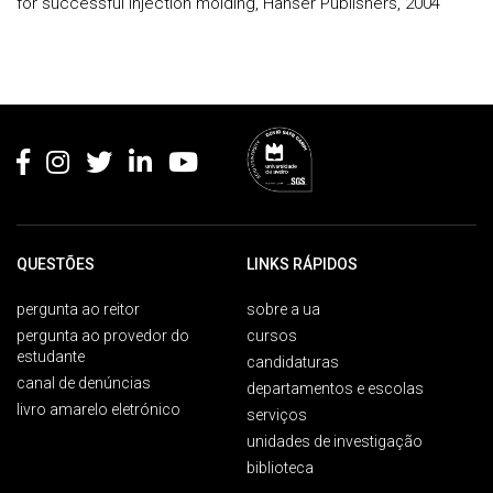
for successful injection molding, Hanser Publishers, 2004
Rodapé
QUESTÕES
LINKS RÁPIDOS
pergunta ao reitor
sobre a ua
pergunta ao provedor do
cursos
estudante
candidaturas
canal de denúncias
departamentos e escolas
livro amarelo eletrónico
serviços
unidades de investigação
biblioteca