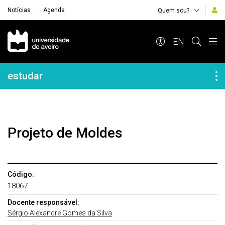
Notícias
Agenda
Quem sou?
Navegação Principal
EN
Navegação Lateral
estudar
Projeto de Moldes
Código:
18067
Docente responsável:
Sérgio Alexandre Gomes da Silva