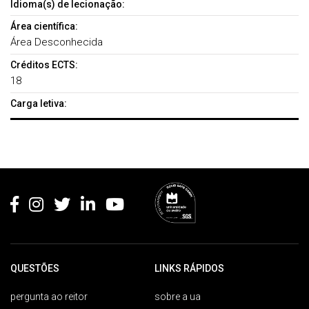
Idioma(s) de lecionação:
Área científica:
Área Desconhecida
Créditos ECTS:
18
Carga letiva:
Rodapé
QUESTÕES
LINKS RÁPIDOS
pergunta ao reitor
sobre a ua