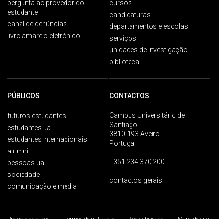
pergunta ao provedor do
cursos
estudante
candidaturas
canal de denúncias
departamentos e escolas
livro amarelo eletrónico
serviços
unidades de investigação
biblioteca
PÚBLICOS
CONTACTOS
Campus Universitário de
futuros estudantes
Santiago
estudantes ua
3810-193 Aveiro
estudantes internacionais
Portugal
alumni
+351 234 370 200
pessoas ua
sociedade
contactos gerais
comunicação e media
Proteção de dados
Termos de utilização
Acessibilidade
Mapa do site