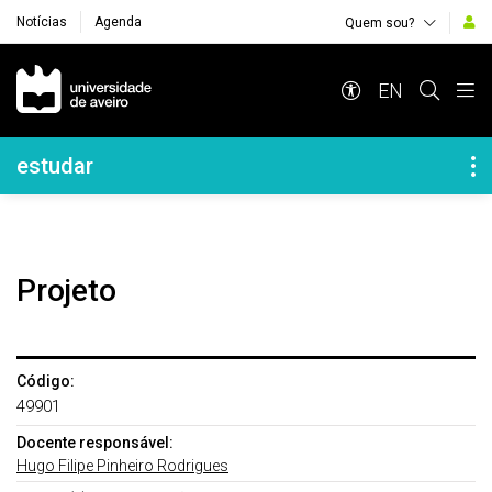
Notícias
Agenda
Quem sou?
Navegação Principal
EN
Navegação Lateral
estudar
Projeto
Código:
49901
Docente responsável:
Hugo Filipe Pinheiro Rodrigues