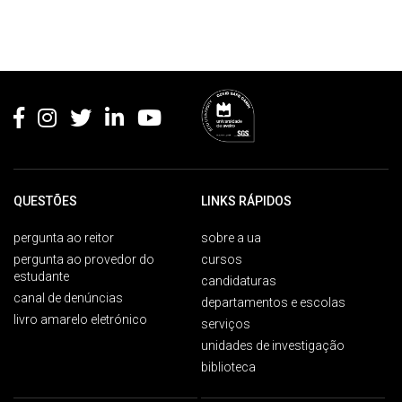
Rodapé
QUESTÕES
LINKS RÁPIDOS
pergunta ao reitor
sobre a ua
pergunta ao provedor do
cursos
estudante
candidaturas
canal de denúncias
departamentos e escolas
livro amarelo eletrónico
serviços
unidades de investigação
biblioteca