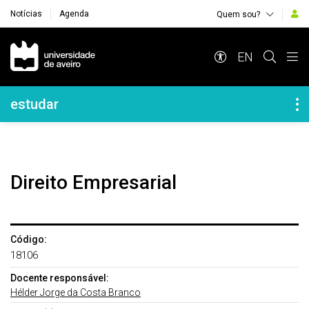
Notícias
Agenda
Quem sou?
Navegação Principal
EN
Navegação Lateral
estudar
Direito Empresarial
Código:
18106
Docente responsável:
Hélder Jorge da Costa Branco