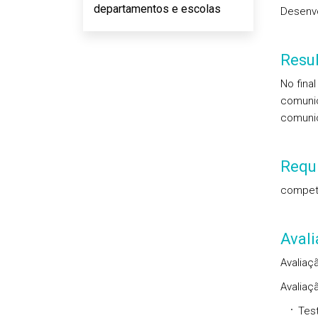
departamentos e escolas
Desenvo
Resu
No fina
comunic
comunic
Requi
competê
Aval
Avaliaç
Avaliaç
Tes