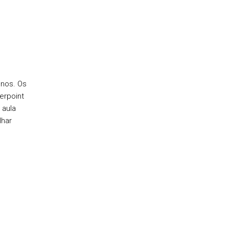
unos. Os
erpoint
 aula
lhar