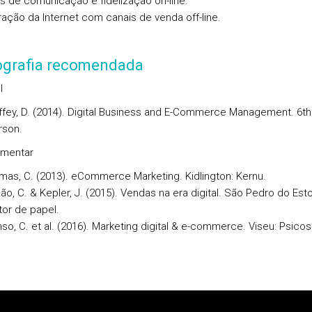
is de comunicação e fidelização on-line.
gração da Internet com canais de venda off-line.
iografia recomendada
l
fey, D. (2014). Digital Business and E-Commerce Management. 6th
rson.
mentar
as, C. (2013). eCommerce Marketing. Kidlington: Kernu.
ão, C. & Kepler, J. (2015). Vendas na era digital. São Pedro do Estor
or de papel.
so, C. et al. (2016). Marketing digital & e-commerce. Viseu: Psico