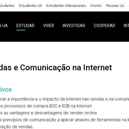
studantes
Estudantes UA
Estudantes internacionais
Alumni
Pessoas UA
A UA
ESTUDAR
VIVER
INVESTIGAR
COOPERAR
IN
ndas e Comunicação na Internet
ivos
nar a importância e o impacto da Internet nas vendas e na comun
 os processos de compra B2C e B2B na Internet.
uir as vantagens e desvantagens de vender on-line.
 os princípios de comunicação a aplicar através de ferramentas na I
ração de vendas.