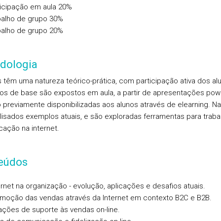
ticipação em aula 20%
balho de grupo 30%
balho de grupo 20%
dologia
s têm uma natureza teórico-prática, com participação ativa dos al
os de base são expostos em aula, a partir de apresentações pow
 previamente disponibilizadas aos alunos através de elearning. Na
lisados exemplos atuais, e são exploradas ferramentas para traba
ação na internet.
eúdos
ternet na organização - evolução, aplicações e desafios atuais.
omoção das vendas através da Internet em contexto B2C e B2B.
cações de suporte às vendas on-line.