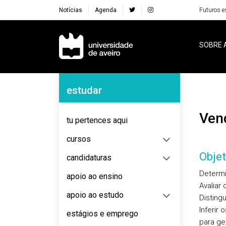
Notícias
Agenda
Futuros e
Navegação Principal
SOBRE 
Navegação Lateral
estudar
Ve
tu pertences aqui
cursos
Objet
candidaturas
Determi
apoio ao ensino
Avaliar
apoio ao estudo
Disting
Inferir
estágios e emprego
para ge