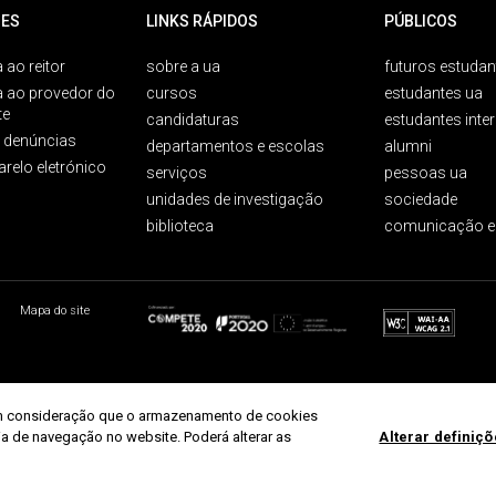
ES
LINKS RÁPIDOS
PÚBLICOS
 ao reitor
sobre a ua
futuros estudan
a ao provedor do
cursos
estudantes ua
te
candidaturas
estudantes inte
e denúncias
departamentos e escolas
alumni
arelo eletrónico
serviços
pessoas ua
unidades de investigação
sociedade
biblioteca
comunicação e
Mapa do site
r em consideração que o armazenamento de cookies
ria de navegação no website. Poderá alterar as
Alterar definiç