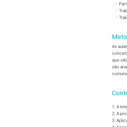
Par
Tra
Tra
Meto
As aula
conceit
que são
são ana
comunic
Cont
1. A In
2. A pr
3. Apli