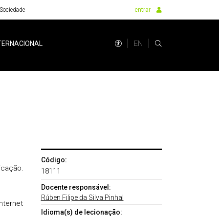
Sociedade
entrar
EN
TERNACIONAL
Código:
icação.
18111
Docente responsável:
Rúben Filipe da Silva Pinhal
nternet
Idioma(s) de lecionação: