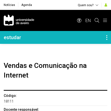
Notícias
Agenda
Quem sou?
Navegação Principal
EN
Navegação Lateral
estudar
Vendas e Comunicação na
Internet
Código:
18111
Docente responsável: