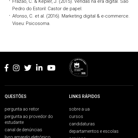
Frazão, C. & Kepler, J. (2015). Vendas na era digital. São
Pedro do Estoril: Castor de papel.
Afonso, C. et al. (2016). Marketing digital & e-commerce.
Viseu: Psicosoma.
Rodapé
QUESTÕES
LINKS RÁPIDOS
pergunta ao reitor
sobre a ua
pergunta ao provedor do
cursos
estudante
candidaturas
canal de denúncias
departamentos e escolas
livro amarelo eletrónico