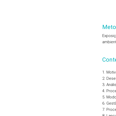
Meto
Exposiç
ambient
Cont
1. Moti
2. Dese
3. Anál
4. Proc
5. Modo
6. Gest
7. Proc
8. Lanç