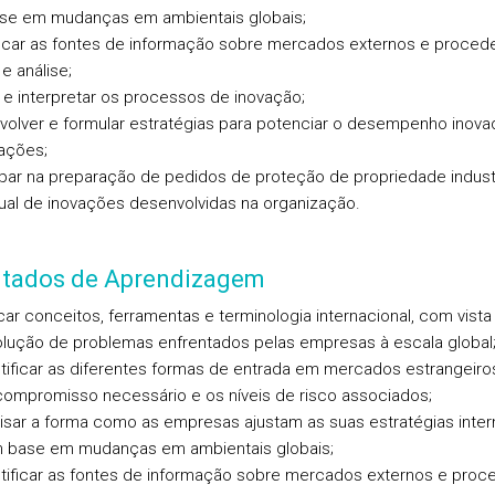
se em mudanças em ambientais globais;
ificar as fontes de informação sobre mercados externos e procede
e análise;
ar e interpretar os processos de inovação;
volver e formular estratégias para potenciar o desempenho inova
ações;
cipar na preparação de pedidos de proteção de propriedade industr
tual de inovações desenvolvidas na organização.
ltados de Aprendizagem
car conceitos, ferramentas e terminologia internacional, com vista
olução de problemas enfrentados pelas empresas à escala global
tificar as diferentes formas de entrada em mercados estrangeiros
compromisso necessário e os níveis de risco associados;
isar a forma como as empresas ajustam as suas estratégias inter
 base em mudanças em ambientais globais;
tificar as fontes de informação sobre mercados externos e proc