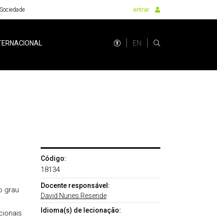
Sociedade
entrar
EN
TERNACIONAL
Código:
18134
Docente responsável:
o grau
David Nunes Resende
Idioma(s) de lecionação:
cionais