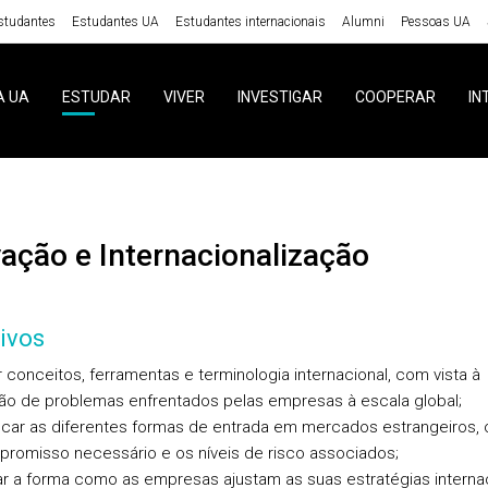
studantes
Estudantes UA
Estudantes internacionais
Alumni
Pessoas UA
A UA
ESTUDAR
VIVER
INVESTIGAR
COOPERAR
IN
vação e Internacionalização
ivos
r conceitos, ferramentas e terminologia internacional, com vista à
ão de problemas enfrentados pelas empresas à escala global;
ificar as diferentes formas de entrada em mercados estrangeiros, 
romisso necessário e os níveis de risco associados;
sar a forma como as empresas ajustam as suas estratégias interna