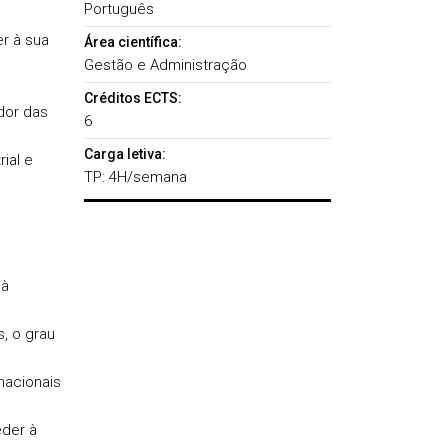
Português
r à sua
Área científica:
Gestão e Administração
Créditos ECTS:
dor das
6
Carga letiva:
ial e
TP: 4H/semana
 à
;
, o grau
nacionais
eder à