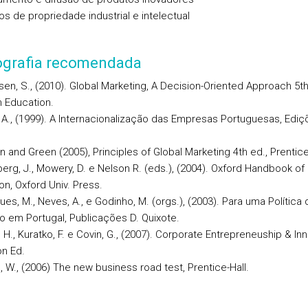
tos de propriedade industrial e intelectual
iografia recomendada
sen, S., (2010). Global Marketing, A Decision-Oriented Approach 5th
 Education.
e, A., (1999). A Internacionalização das Empresas Portuguesas, Edi
 and Green (2005), Principles of Global Marketing 4th ed., Prentice
berg, J., Mowery, D. e Nelson R. (eds.), (2004). Oxford Handbook of
on, Oxford Univ. Press.
ues, M., Neves, A., e Godinho, M. (orgs.), (2003). Para uma Política 
o em Portugal, Publicações D. Quixote.
, H., Kuratko, F. e Covin, G., (2007). Corporate Entrepreneuship & Inn
n Ed.
s, W., (2006) The new business road test, Prentice-Hall.