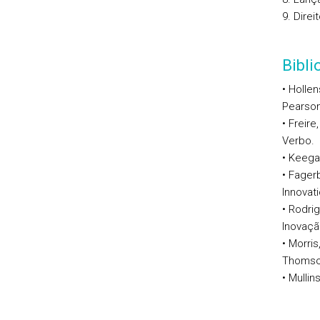
9. Direi
Bibl
• Hollen
Pearson
• Freir
Verbo.
• Keegan
• Fager
Innovati
• Rodrig
Inovaçã
• Morris
Thomso
• Mullin