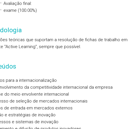
Avaliação final:
exame (100.00%)
dologia
ões teóricas que suportam a resolução de fichas de trabalho em
e "Active Learning", sempre que possível.
eúdos
vos para a internacionalização
nvolvimento da competitividade internacional da empresa
ise do meio envolvente internacional
esso de seleção de mercados internacionais
s de entrada em mercados externos
ão e estratégias de inovação
essos e sistemas de inovação
amento e difusão de produtos inovadores