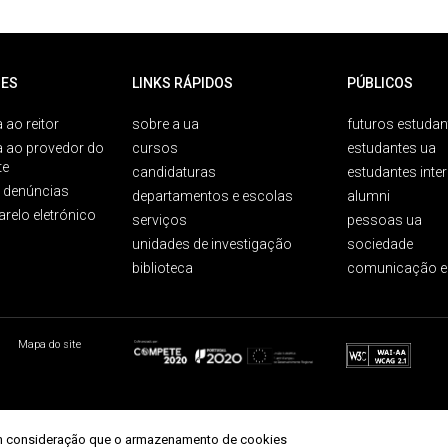
ES
LINKS RÁPIDOS
PÚBLICOS
 ao reitor
sobre a ua
futuros estudan
a ao provedor do
cursos
estudantes ua
te
candidaturas
estudantes inte
e denúncias
departamentos e escolas
alumni
arelo eletrónico
serviços
pessoas ua
unidades de investigação
sociedade
biblioteca
comunicação e
Mapa do site
r em consideração que o armazenamento de cookies