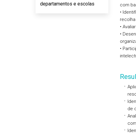
departamentos e escolas
com ba
• Ident
recolha 
• Avali
• Desen
organiz
• Parti
intelec
Resu
Apli
res
Iden
de 
Anal
com
Iden