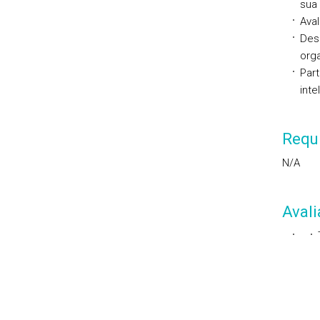
sua 
Aval
Des
org
Part
inte
Requi
N/A
Aval