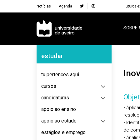
Notícias
Agenda
Futuros e
Navegação Principal
SOBRE 
Navegação Lateral
estudar
Ino
tu pertences aqui
cursos
Objet
candidaturas
• Aplica
apoio ao ensino
resoluç
apoio ao estudo
• Ident
de comp
estágios e emprego
• Anali