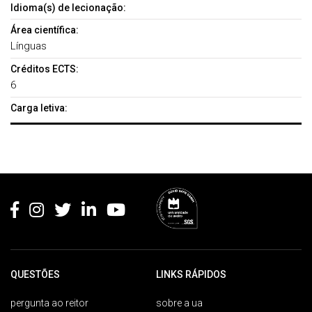
Idioma(s) de lecionação:
Área científica:
Línguas
Créditos ECTS:
6
Carga letiva:
Rodapé
QUESTÕES
LINKS RÁPIDOS
pergunta ao reitor
sobre a ua