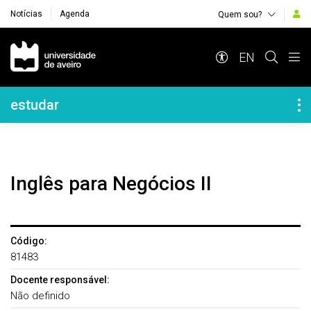
Notícias
Agenda
Quem sou?
Navegação Principal
EN
Navegação Lateral
estudar
Inglês para Negócios II
Código:
81483
Docente responsável:
Não definido