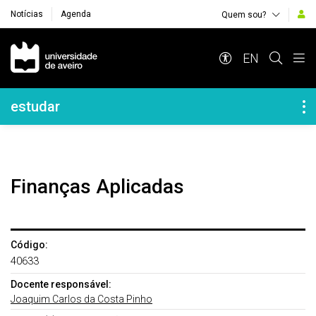
Notícias
Agenda
Quem sou?
Navegação Principal
EN
Navegação Lateral
estudar
Finanças Aplicadas
Código:
40633
Docente responsável:
Joaquim Carlos da Costa Pinho