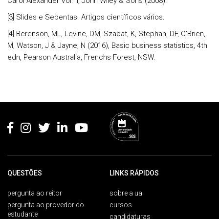
Carol Alexander Vol. II, John Wiley & Sons (2008).
[3] Slides e Sebentas. Artigos científicos vários.
[4] Berenson, ML, Levine, DM, Szabat, K, Stephan, DF, O’Brien,
M, Watson, J & Jayne, N (2016), Basic business statistics, 4th
edn, Pearson Australia, Frenchs Forest, NSW.
Rodapé
QUESTÕES
LINKS RÁPIDOS
pergunta ao reitor
sobre a ua
pergunta ao provedor do
cursos
estudante
candidaturas