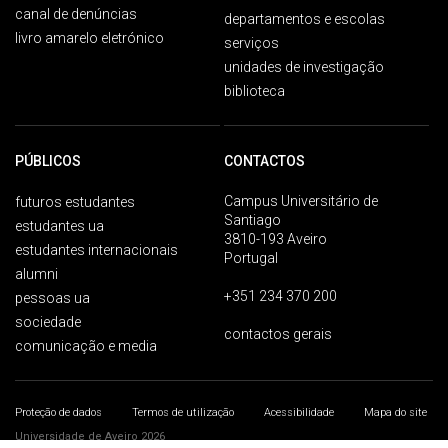
canal de denúncias
departamentos e escolas
livro amarelo eletrónico
serviços
unidades de investigação
biblioteca
PÚBLICOS
CONTACTOS
Campus Universitário de
futuros estudantes
Santiago
estudantes ua
3810-193 Aveiro
estudantes internacionais
Portugal
alumni
+351 234 370 200
pessoas ua
sociedade
contactos gerais
comunicação e media
Proteção de dados
Termos de utilização
Acessibilidade
Mapa do site
Universidade de Aveiro 2026