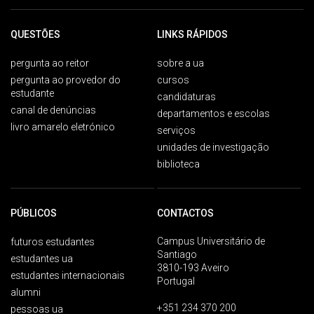
QUESTÕES
LINKS RÁPIDOS
pergunta ao reitor
sobre a ua
pergunta ao provedor do
cursos
estudante
candidaturas
canal de denúncias
departamentos e escolas
livro amarelo eletrónico
serviços
unidades de investigação
biblioteca
PÚBLICOS
CONTACTOS
Campus Universitário de
futuros estudantes
Santiago
estudantes ua
3810-193 Aveiro
estudantes internacionais
Portugal
alumni
+351 234 370 200
pessoas ua