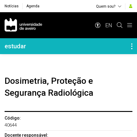
Notícias
Agenda
Quem sou?
Navegação Principal
EN
Navegação Lateral
estudar
Dosimetria, Proteção e
Segurança Radiológica
Código:
40644
Docente responsável: