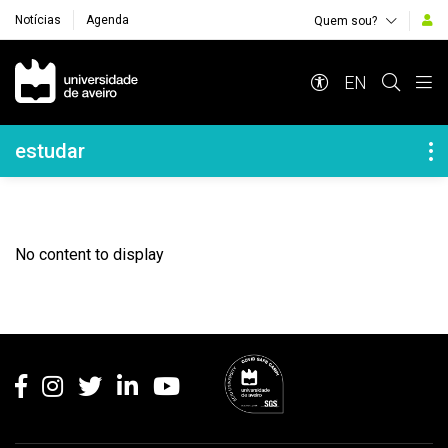
Notícias
Agenda
Quem sou?
Navegação Principal
EN
Navegação Lateral
estudar
No content to display
Rodapé