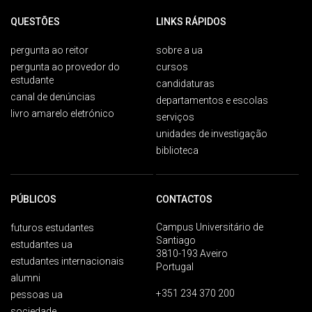
QUESTÕES
LINKS RÁPIDOS
pergunta ao reitor
sobre a ua
pergunta ao provedor do
cursos
estudante
candidaturas
canal de denúncias
departamentos e escolas
livro amarelo eletrónico
serviços
unidades de investigação
biblioteca
PÚBLICOS
CONTACTOS
Campus Universitário de
futuros estudantes
Santiago
estudantes ua
3810-193 Aveiro
estudantes internacionais
Portugal
alumni
+351 234 370 200
pessoas ua
sociedade