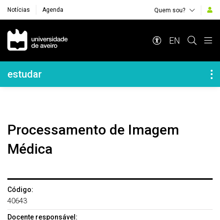
Notícias
Agenda
Quem sou?
Navegação Principal
EN
Navegação Lateral
estudar
Processamento de Imagem
Médica
Código:
40643
Docente responsável: