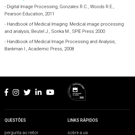
- Digital Image Processing, Gonzales R.C., Woods R.E.,
Pearson Education, 2011
- Handbook of Medical Imaging: Medical image processing
and analysis, Beutel J., Sonka M., SPIE Press 2000
- Handbook of Medical Image Processing and Analysis,
Bankman I., Academic Press, 2008
Rodapé
QUESTÕES
LINKS RÁPIDOS
pergunta ao reitor
sobre a ua