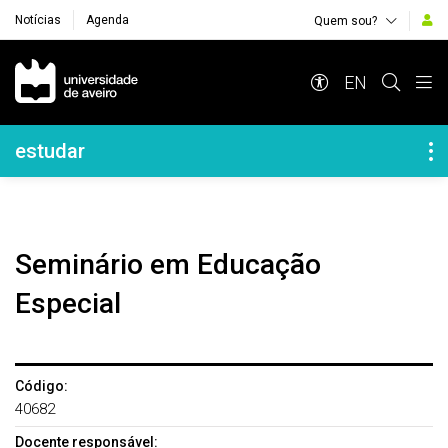
Notícias
Agenda
Quem sou?
Navegação Principal
EN
Navegação Lateral
estudar
Seminário em Educação
Especial
Código:
40682
Docente responsável: