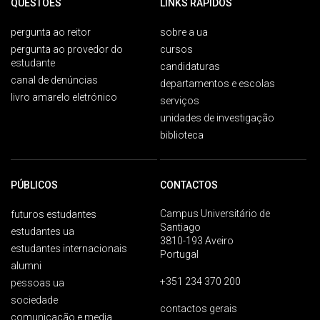
QUESTÕES
LINKS RÁPIDOS
pergunta ao reitor
sobre a ua
pergunta ao provedor do
cursos
estudante
candidaturas
canal de denúncias
departamentos e escolas
livro amarelo eletrónico
serviços
unidades de investigação
biblioteca
PÚBLICOS
CONTACTOS
Campus Universitário de
futuros estudantes
Santiago
estudantes ua
3810-193 Aveiro
estudantes internacionais
Portugal
alumni
+351 234 370 200
pessoas ua
sociedade
contactos gerais
comunicação e media