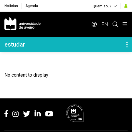
Notícias
Agenda
Quem sou?
Navegação Principal
EN
Navegação Lateral
estudar
No content to display
Rodapé