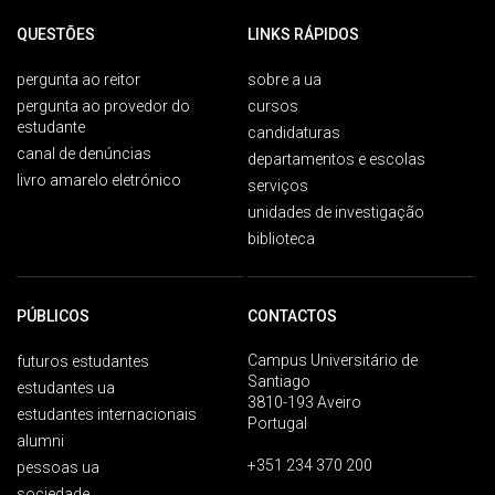
QUESTÕES
LINKS RÁPIDOS
pergunta ao reitor
sobre a ua
pergunta ao provedor do
cursos
estudante
candidaturas
canal de denúncias
departamentos e escolas
livro amarelo eletrónico
serviços
unidades de investigação
biblioteca
PÚBLICOS
CONTACTOS
Campus Universitário de
futuros estudantes
Santiago
estudantes ua
3810-193 Aveiro
estudantes internacionais
Portugal
alumni
+351 234 370 200
pessoas ua
sociedade