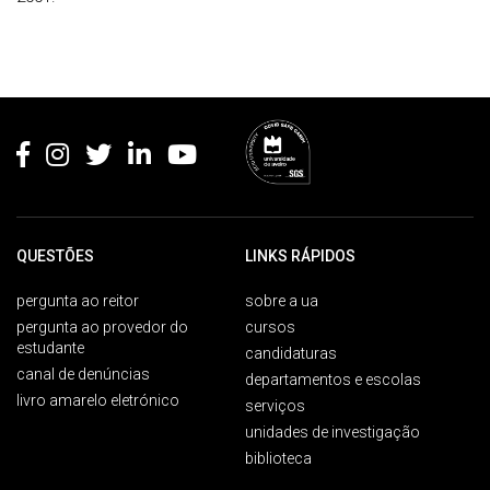
Rodapé
QUESTÕES
LINKS RÁPIDOS
pergunta ao reitor
sobre a ua
pergunta ao provedor do
cursos
estudante
candidaturas
canal de denúncias
departamentos e escolas
livro amarelo eletrónico
serviços
unidades de investigação
biblioteca