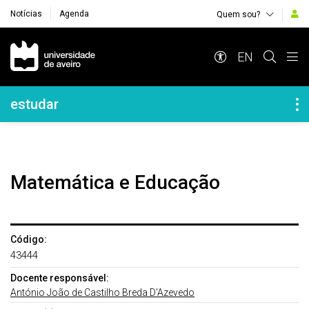
Notícias
Agenda
Quem sou?
Navegação Principal
EN
Navegação Lateral
estudar
Matemática e Educação
Código:
43444
Docente responsável:
António João de Castilho Breda D'Azevedo