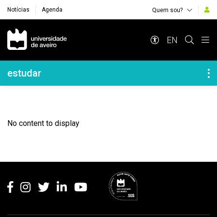
Notícias
Agenda
Quem sou?
Navegação Principal
EN
Navegação Lateral
estudar
No content to display
Rodapé