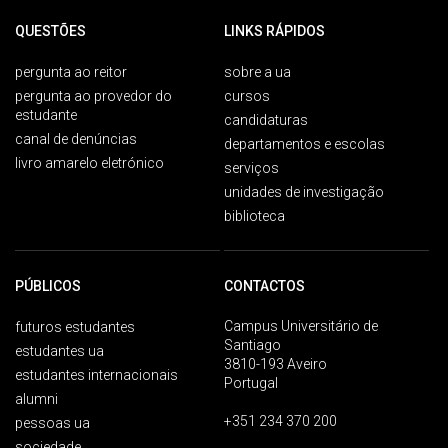
QUESTÕES
LINKS RÁPIDOS
pergunta ao reitor
sobre a ua
pergunta ao provedor do
cursos
estudante
candidaturas
canal de denúncias
departamentos e escolas
livro amarelo eletrónico
serviços
unidades de investigação
biblioteca
PÚBLICOS
CONTACTOS
Campus Universitário de
futuros estudantes
Santiago
estudantes ua
3810-193 Aveiro
estudantes internacionais
Portugal
alumni
+351 234 370 200
pessoas ua
sociedade