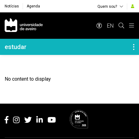
Notícias
Agenda
Quem sou?
Navegação Principal
EN
Navegação Lateral
estudar
No content to display
Rodapé