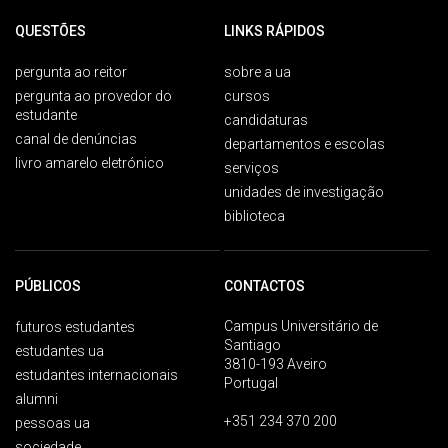
QUESTÕES
LINKS RÁPIDOS
pergunta ao reitor
sobre a ua
pergunta ao provedor do
cursos
estudante
candidaturas
canal de denúncias
departamentos e escolas
livro amarelo eletrónico
serviços
unidades de investigação
biblioteca
PÚBLICOS
CONTACTOS
Campus Universitário de
futuros estudantes
Santiago
estudantes ua
3810-193 Aveiro
estudantes internacionais
Portugal
alumni
+351 234 370 200
pessoas ua
sociedade