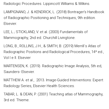
Radiologic Procedures. Lippincott Williams & Wilkins.
LAMPIGNANO, J. & KENDRICK, L. (2018) Bontrager’s Handbook
of Radiographic Positioning and Techniques, 9th edition.
Elsevier.
LEE, L.; STICKLAND, V. et al. (2003) Fundamentals of
Mammography, 2nd ed. Churchill Livingtone.
LONG, B., ROLLINS, J.H., & SMITH, B. (2019) Merrill´s Atlas of
Radiographic Positions and Radiological Procedures, 14ª ed.,
Vol I e II. Elsevier
MARTENSEN, K. (2019). Radiographic Image Analysis, 5th ed,
Saunders- Elsevier.
MATTHEW A. et al., 2013. Image-Guided Interventions: Expert
Radiology Series, Elsevier Health Sciences.
TABAR, L. & DEAN, P. (2001) Teaching atlas of Mammography,
3rd ed. Thieme.