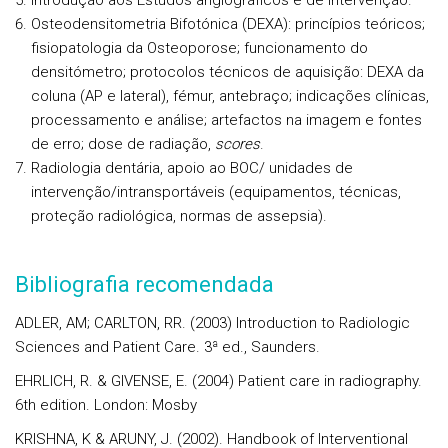
Introdução aos Estudos angiográficos e de Intervenção.
Osteodensitometria Bifotónica (DEXA): princípios teóricos;
fisiopatologia da Osteoporose; funcionamento do
densitómetro; protocolos técnicos de aquisição: DEXA da
coluna (AP e lateral), fémur, antebraço; indicações clínicas,
processamento e análise; artefactos na imagem e fontes
de erro; dose de radiação,
scores
.
Radiologia dentária, apoio ao BOC/ unidades de
intervenção/intransportáveis (equipamentos, técnicas,
proteção radiológica, normas de assepsia).
Bibliografia recomendada
ADLER, AM; CARLTON, RR. (2003) Introduction to Radiologic
Sciences and Patient Care. 3ª ed., Saunders.
EHRLICH, R. & GIVENSE, E. (2004) Patient care in radiography.
6th edition. London: Mosby
KRISHNA, K & ARUNY, J. (2002). Handbook of Interventional