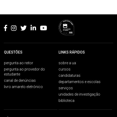
Rodapé
QUESTÕES
LINKS RÁPIDOS
pergunta ao reitor
sobre a ua
pergunta ao provedor do
cursos
estudante
candidaturas
canal de denúncias
departamentos e escolas
livro amarelo eletrónico
serviços
unidades de investigação
biblioteca