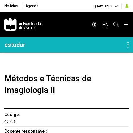
Notícias
Agenda
Quem sou?
Navegação Principal
EN
Navegação Lateral
estudar
Métodos e Técnicas de
Imagiologia II
Código:
40728
Docente responsável: