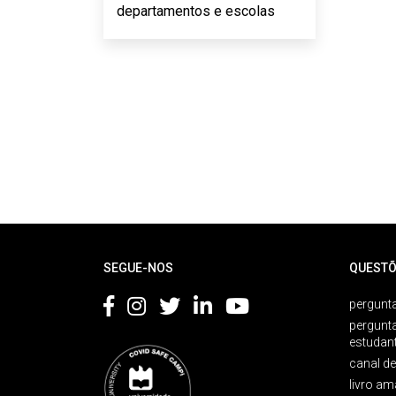
departamentos e escolas
Rodapé
SEGUE-NOS
QUESTÕ
pergunta
pergunt
estudan
canal d
livro am