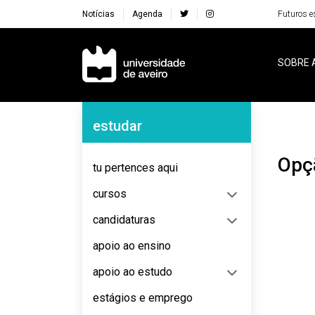
Notícias
Agenda
Futuros e
Navegação Principal
SOBRE 
Navegação Lateral
estudar
Op
tu pertences aqui
cursos
candidaturas
apoio ao ensino
apoio ao estudo
estágios e emprego