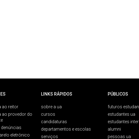
ES
LINKS RÁPIDOS
PÚBLICOS
 ao reitor
sobre a ua
futuros estudan
a ao provedor do
cursos
estudantes ua
te
candidaturas
estudantes inte
e denúncias
departamentos e escolas
alumni
arelo eletrónico
serviços
pessoas ua