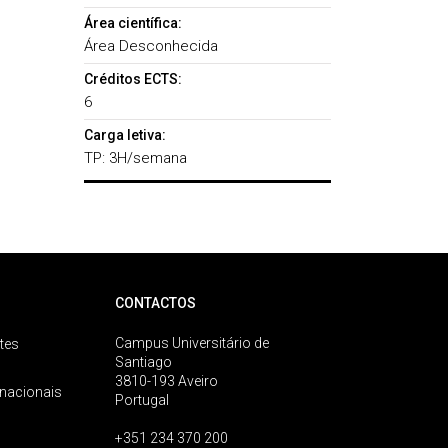
Área científica:
Área Desconhecida
Créditos ECTS:
6
Carga letiva:
TP: 3H/semana
CONTACTOS
Campus Universitário de
tes
Santiago
3810-193 Aveiro
rnacionais
Portugal
+351 234 370 200