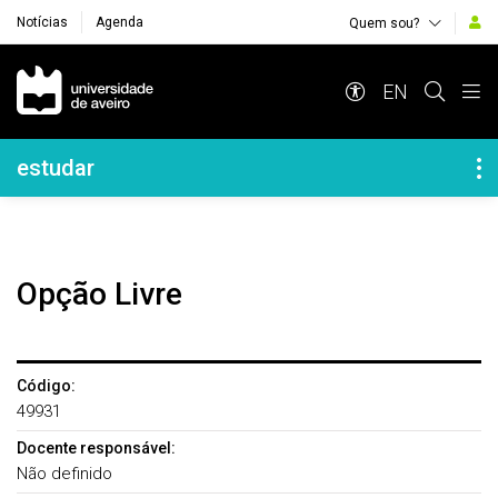
Notícias
Agenda
Quem sou?
Navegação Principal
EN
Navegação Lateral
estudar
Opção Livre
Código:
49931
Docente responsável:
Não definido