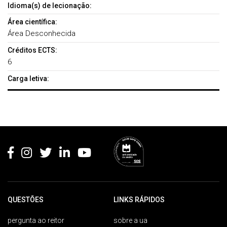
Idioma(s) de lecionação:
Área científica:
Área Desconhecida
Créditos ECTS:
6
Carga letiva:
Rodapé
QUESTÕES
LINKS RÁPIDOS
pergunta ao reitor
sobre a ua