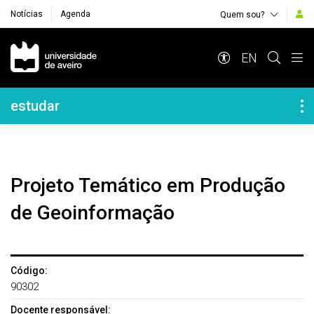
Notícias
Agenda
Quem sou?
Navegação Principal
EN
Navegação Lateral
estudar
Projeto Temático em Produção
de Geoinformação
Código:
90302
Docente responsável: