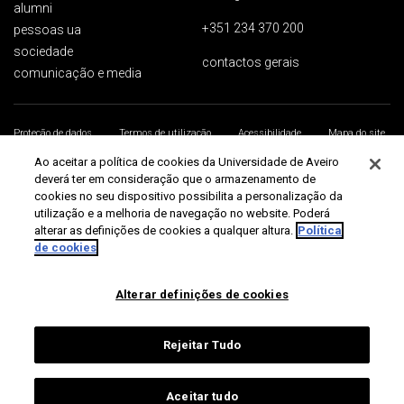
alumni
+351 234 370 200
pessoas ua
sociedade
contactos gerais
comunicação e media
Proteção de dados
Termos de utilização
Acessibilidade
Mapa do site
Universidade de Aveiro 2026
Ao aceitar a política de cookies da Universidade de Aveiro
deverá ter em consideração que o armazenamento de
cookies no seu dispositivo possibilita a personalização da
utilização e a melhoria de navegação no website. Poderá
alterar as definições de cookies a qualquer altura.
Política
de cookies
Alterar definições de cookies
Rejeitar Tudo
Aceitar tudo