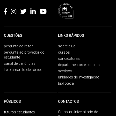
Rodapé
QUESTÕES
LINKS RÁPIDOS
pergunta ao reitor
sobre a ua
pergunta ao provedor do
cursos
estudante
candidaturas
canal de denúncias
departamentos e escolas
livro amarelo eletrónico
serviços
unidades de investigação
biblioteca
PÚBLICOS
CONTACTOS
Campus Universitário de
futuros estudantes