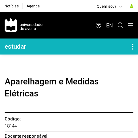
Notícias
Agenda
Quem sou?
Navegação Principal
EN
Navegação Lateral
estudar
Aparelhagem e Medidas
Elétricas
Código:
18144
Docente responsável: